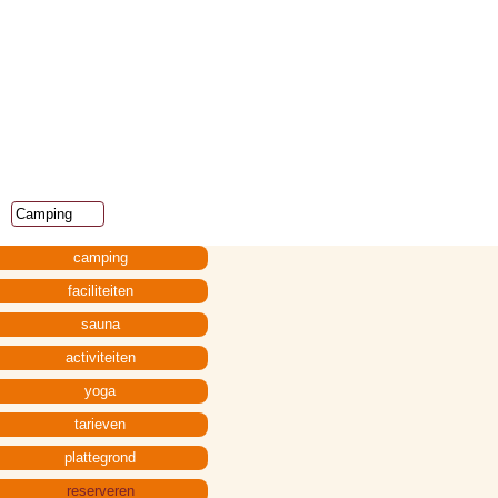
Overslaan
en naar
de inhoud
gaan
Hoofdmenu
camping
faciliteiten
sauna
activiteiten
yoga
tarieven
plattegrond
reserveren