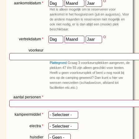
Dag
Maand
Jaar
aankomstdatum
*
Het is alleen mogelijk om te reserveren voor
aankomst in het hoogseizoen (juli en augustus). Voor
de andere maanden is reserveren niet mogelijk en
ook niet nodig, er is dan altijd een (mooie) plek
beschikbaar.
Dag
Maand
Jaar
vertrekdatum
*
voorkeur
Plattegrond
Graag 3 voorkeursplekken aangeven, de
plekken 47 t/m 55 zijn alleen geschikt voor tenten.
Heeft u geen voorkeursplek of bent u nog nooit bij
ons op de camping geweest? Dan kunt u hier uw
wensen neerzetten (schaduw/zon, afstand tot
faciliteiten etc.etc.)
aantal personen
*
kampeermiddel
*
electra
*
huisdier