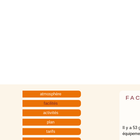
atmosphère
FAC
facilités
activités
plan
Il y a 53
tarifs
équipement