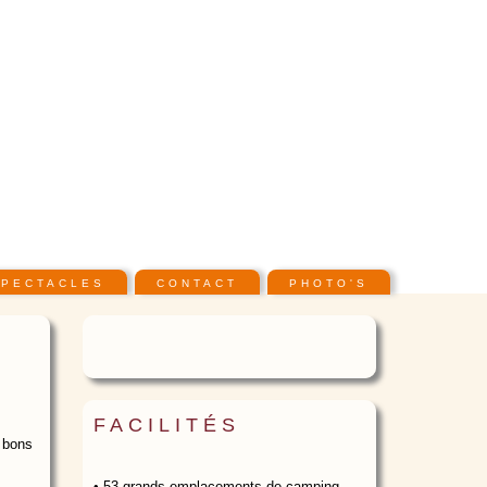
SPECTACLES
CONTACT
PHOTO'S
FACILITÉS
e bons
• 53 grands emplacements de camping