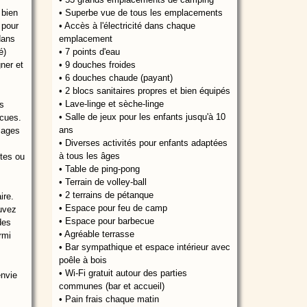
 bien
• Superbe vue de tous les emplacements
u pour
• Accès à l'électricité dans chaque
dans
emplacement
é)
• 7 points d'eau
gner et
• 9 douches froides
• 6 douches chaude (payant)
• 2 blocs sanitaires propres et bien équipés
• Lave-linge et sèche-linge
es
• Salle de jeux pour les enfants jusqu'à 10
ecues.
ans
omages
• Diverses activités pour enfants adaptées
à tous les âges
tes ou
• Table de ping-pong
• Terrain de volley-ball
• 2 terrains de pétanque
ire.
• Espace pour feu de camp
ouvez
• Espace pour barbecue
des
• Agréable terrasse
rmi
• Bar sympathique et espace intérieur avec
poêle à bois
• Wi-Fi gratuit autour des parties
envie
communes (bar et accueil)
• Pain frais chaque matin