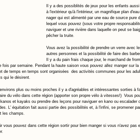
Il y a des possiblités de jeux pour les enfants aussi
à l'extérieur qu'à l'intérieur, un magnifique plan d'ea
nager qui est alimenté par une eau de source pure 
lequel vous pouvez (sous votre propre responsabilit
naviguer et une rivière dans laquelle on peut se bai
pêcher la truite.
Vous avez la possibilité de prendre un verre avec l
autres personnes et la possibilité de faire des barb
Il y a du pain frais chaque jour, le marchand de fr
 fois par semaine. Pendant la haute saison vous pouvez allez manger sur la
t de temps en temps sont organisées des activités communes pour les adul
s qui le désirent.
environs plus ou moins proches il y a d'agréables et intéressantes sorties à fa
aire du vélo dans cette région (apporter son propre vélo à vitesses!) Vous p
 kanos et kayaks ou prendre des leçons pour naviguer en kano ou escalader 
des. L' équitation fait aussi partie des possibilités et, à l'infini, se promener pa
et les champs.
ûr vous pouvez dans cette région sortir pour bien manger si vous n'avez pas 
r.