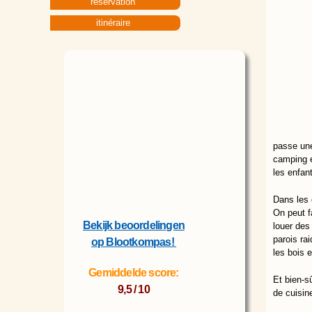
réservation
itinéraire
passe une
camping e
les enfant
Dans les 
On peut f
Bekijk beoordelingen
louer des
parois rai
op Blootkompas!
les bois 
Gemiddelde score:
Et bien-s
9,5 / 10
de cuisine