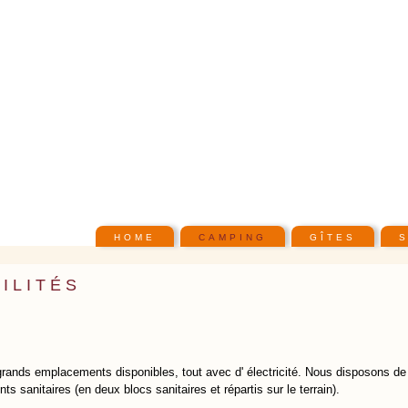
Skip to
main
content
Main menu
HOME
CAMPING
GÎTES
ILITÉS
 grands emplacements disponibles, tout avec d' électricité. Nous disposons d
s sanitaires (en deux blocs sanitaires et répartis sur le terrain).